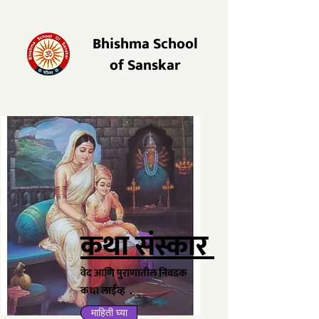
Bhishma School
of Sanskar
​कथा संस्कार
​वेद आणि पुराणातील निवडक
कथा लाईव्ह .
माहिती घ्या