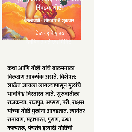
निवडक गोष्टी
कालावधी - सोमवार ते शुक्रवार
वेळ - ९ ते ९.३०
दैनंदिन ३० ते ४५ मिनिटे
कथा आणि गोष्टी यांचे बालमनाला
विलक्षण आकर्षक असते. विशेषत:
शाळेत जायला लागल्यापासून मुलांचे
भावविश्व विस्तारत जाते. सुरुवातीला
राजकन्या, राजपुत्र, अप्सरा, परी, राक्षस
यांच्या गोष्टी मुलांना आवडतात. त्यानंतर
रामायण, महाभारत, पुराण, कथा
कल्पतरू, पंचतंत्र इत्यादी गोष्टींची