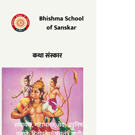
Bhishma School
of Sanskar
​कथा संस्कार
रामायण, महाभारत, वेद, उपनिषदे,
पुराणे, हितोपदेश, पंचतंत्र​ यातील