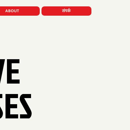
ABOUT
संपर्क
VE
SES