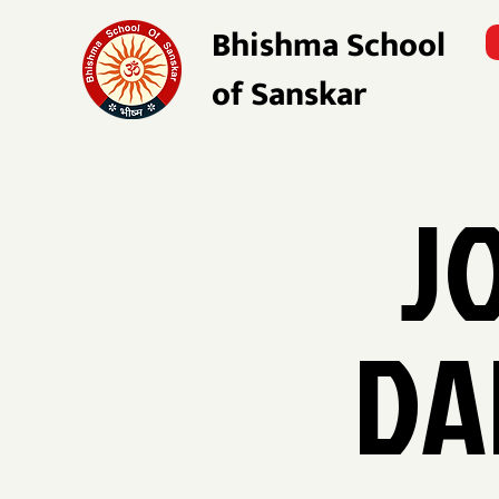
Bhishma School
of Sanskar
J
DA