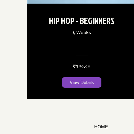
HIP HOP - BEGINNERS
६ Weeks
₹१२०.००
View Details
HOME