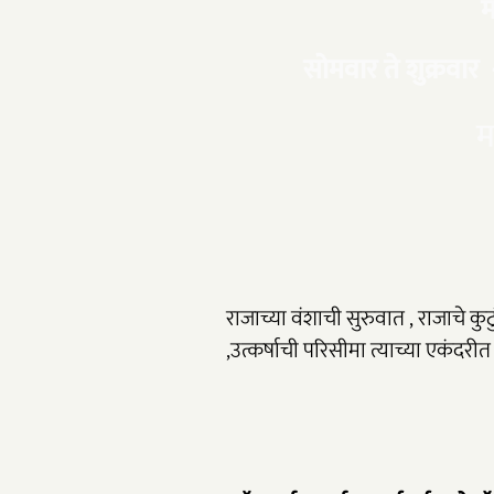
म
सोमवार ते शुक्रवार -
म
राजाच्या वंशाची सुरुवात , राजाचे कुट
,उत्कर्षाची परिसीमा त्याच्या एकंदरी