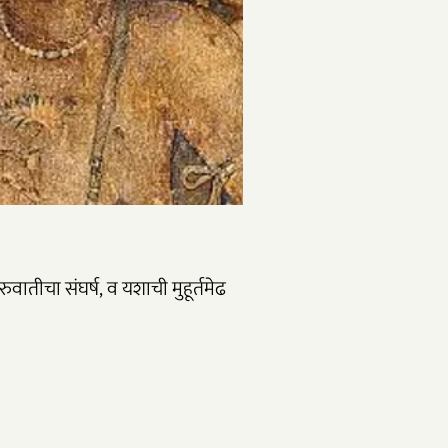
ुवातीचा संघर्ष, व यशाची मुहूर्तमेढ