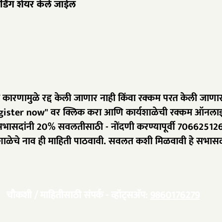
र्डिंग शेयर केले जाईल
 कारणामुळे रद्द केली जाणार नाही किंवा रक्कम परत केली जाणा
Register now" वर क्लिक करा आणि कार्यशाळेची रक्कम ऑनला
 सभासदांनी 20% सवलतीसाठी - नोंदणी करण्यापूर्वी 706625126
ाळेचे नाव ही माहिती पाठवावी. सवलत कशी मिळवावी हे सभासदांना 
चौकशी / माहितीसाठी संपर्क - व्हॉट्सअ‍ॅप:
9860176279