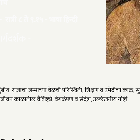
ार्च
 रात्री ​८ ते ९.१५ - भाषा हिन्दी
ार्गदर्शक -
ुंबीय, राजाचा जन्माच्या वेळची परिस्थिती, शिक्षण व उमेदीचा काळ, सुर
त जीवन काळातील वैशिष्ट्ये, वेगळेपण व संदेश, उल्लेखनीय गोष्टी.