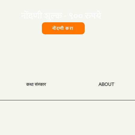
​नोंदणी शुल्क - ९०० रुपये
नोंदणी करा
कथा संस्कार
ABOUT