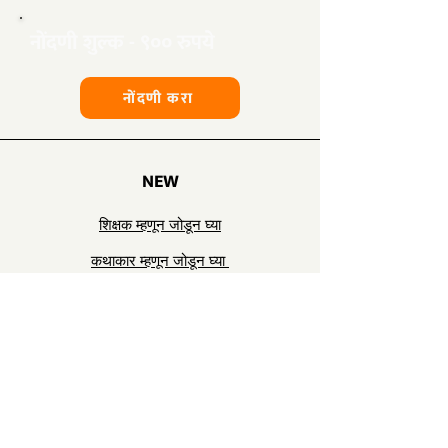
​नोंदणी शुल्क - ९०० रुपये
नोंदणी करा
NEW
शिक्षक म्हणून जोडून घ्या
कथाकार म्हणून जोडून घ्या
​जोडून घ्या
सर्व अपडेट्ससाठी आमच्याशी जोडून घ्या
ईमेल टाका