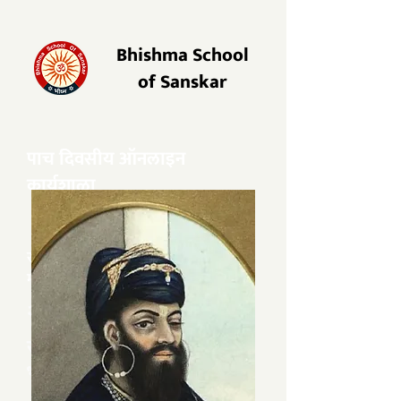
Bhishma School
of Sanskar
​पाच दिवसीय ऑनलाइन
कार्यशाळा
राजा रणजीत सिंह
राजा आणि त्याच्या सम्राज्याविषयी संक्षिप्त
माहिती.
२२ ते २६ मे
सोमवार ते शुक्रवार - रात्री ​८ ते ९.१५ -
भाषा हिन्दी